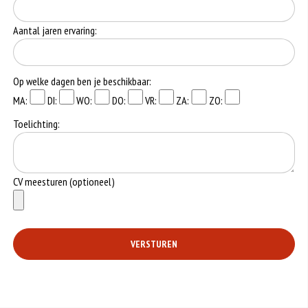
Aantal jaren ervaring:
Op welke dagen ben je beschikbaar:
MA:
DI:
WO:
DO:
VR:
ZA:
ZO:
Toelichting:
CV meesturen (optioneel)