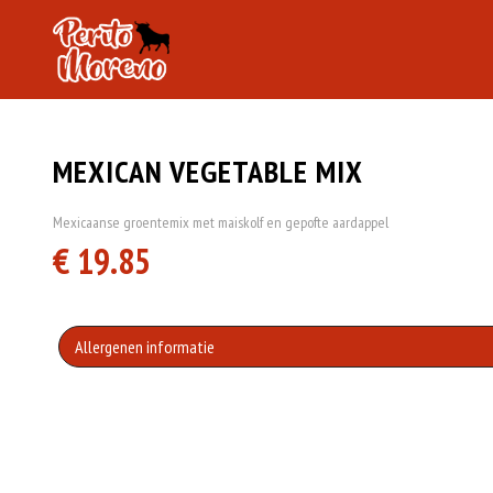
MEXICAN VEGETABLE MIX
Mexicaanse groentemix met maiskolf en gepofte aardappel
€ 19.85
Allergenen informatie
Geen aangegeven allergenen.