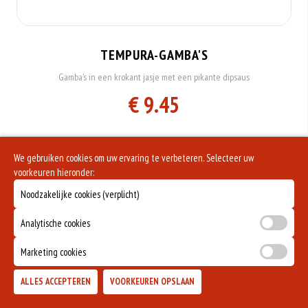
TEMPURA-GAMBA'S
Gamba’s in een krokant jasje met een pikante dipsaus
€ 9.45
Allergenen informatie
We gebruiken cookies om uw ervaring te verbeteren. Selecteer uw
voorkeuren hieronder:
Geen aangegeven allergenen.
Noodzakelijke cookies (verplicht)
Analytische cookies
Marketing cookies
ALLES ACCEPTEREN
VOORKEUREN OPSLAAN
TOEVOEGEN