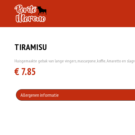
TIRAMISU
Huisgemaakte gebak van lange vingers, mascarpone, koffie, Amaretto en slag
€ 7.85
Allergenen informatie
Geen aangegeven allergenen.